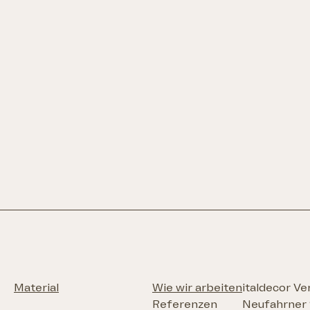
Material
Wie wir arbeiten
italdecor V
Referenzen
Neufahrner 