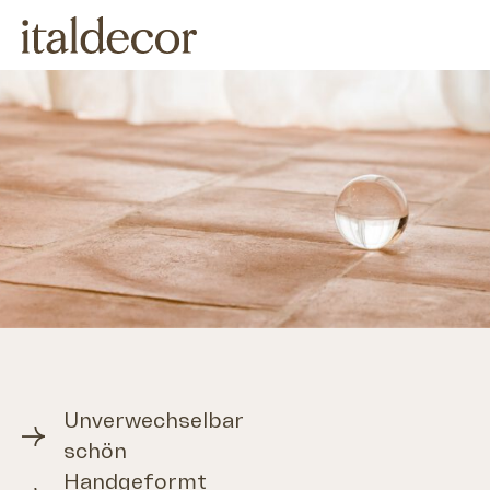
Skip
to
content
Unverwechselbar
schön
Handgeformt